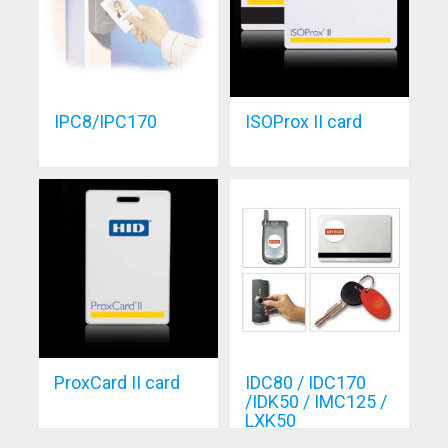
IPC8/IPC170
ISOProx II card
ProxCard II card
IDC80 / IDC170
/IDK50 / IMC125 /
LXK50