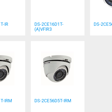
T-IR
DS-2CE16D1T-
DS-2CE5
(A)VFIR3
T-IRM
DS-2CE56D5T-IRM