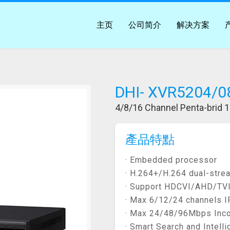
主页
公司简介
解决方案
DHI- XVR5204/0
4/8/16 Channel Penta-brid 1
產品特點
· Embedded processor
· H.264+/H.264 dual-str
· Support HDCVI/AHD/TVI
· Max 6/12/24 channels I
· Max 24/48/96Mbps Inc
· Smart Search and Intell