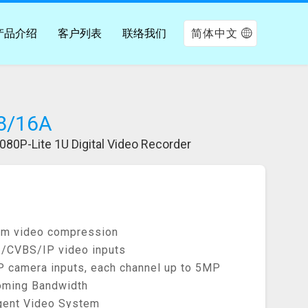
产品介绍
客户列表
联络我们
简体中文
8/16A
080P-Lite 1U Digital Video Recorder
eam video compression
/CVBS/IP video inputs
P camera inputs, each channel up to 5MP
oming Bandwidth
igent Video System